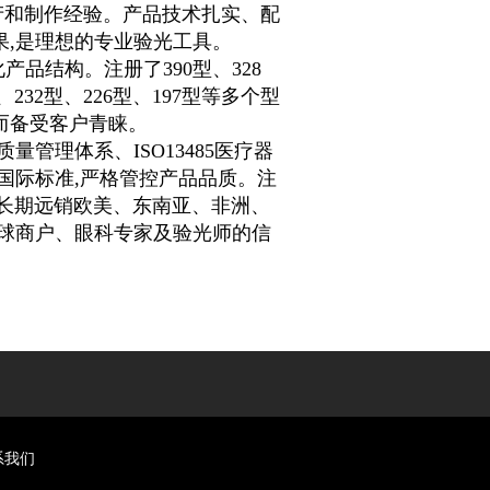
产和制作经验。产品技术扎实、配
果
,
是理想的专业验光工具。
化产品结构。注册了
390
型、
328
、
232
型、
226
型、
197
型等多个型
而备受客户青睐。
质量管理体系、
ISO13485
医疗器
国际标准
,
严格管控产品品质。注
牌长期远销欧美、东南亚、非洲、
球商户、眼科专家及验光师的信
系我们