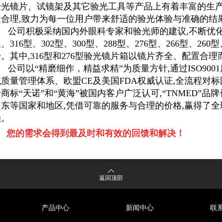
验光镜片、试镜架及其它验光工具等产品上有着丰富的生
置合理
,
致力为每一位用户带来舒适的验光体验与准确的结
公司积极采纳国内外眼科专家和验光师的建议
,
不断优
型、
316
型、
302
型、
300
型、
288
型、
276
型、
266
型、
260
型
号。其中
,316
型和
276
型验光镜片箱以镜片齐全、配置合理
公司以“精磨细作，精益求精”为质量方针
,
通过
ISO9001
械质量管理体系、欧盟
CE
及美国
FDA
权威认证
,
全流程对标
册商标“天诺”和“黄海”被国内客户广泛认可
,
“
TNMED
”品
中东等国家和地区
,
凭借可靠的服务与合理的价格
,
赢得了全
赖。
您的需求会得到最及时和有效的回馈和解决！
返回顶部
产品中心
新闻中心
联